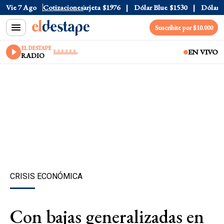
cial
Vie 7 Ago
$1520
Cotizaciones
Dólar Tarjeta
$1976
Dólar Blue
$1530
Dólar CCL
Suscribite por $10.000
EL DESTAPE
EN VIVO
RADIO
CRISIS ECONÓMICA
Con bajas generalizadas en