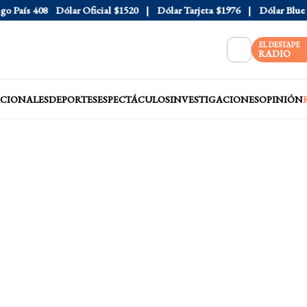
País
408
Dólar Oficial
$1520
Dólar Tarjeta
$1976
Dólar Blue
$15
EL DESTAPE
RADIO
CIONALES
DEPORTES
ESPECTÁCULOS
INVESTIGACIONES
OPINIÓN