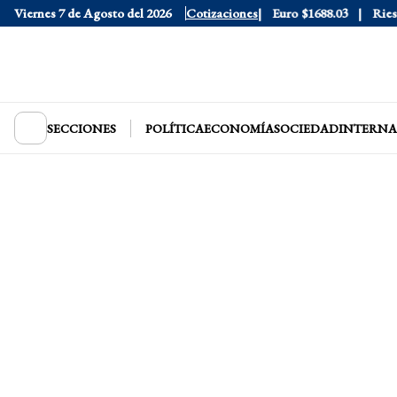
Dólar Blue
Viernes 7 de Agosto del 2026
$1530
Dólar CCL
Cotizaciones
$1577.3
Euro
$1688.03
Riesgo 
SECCIONES
POLÍTICA
ECONOMÍA
SOCIEDAD
INTERNA