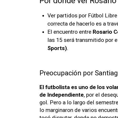
Por dónde ver Rosario
Ver partidos por Fútbol Libre
correcta de hacerlo es a trav
El encuentro entre
Rosario C
las 15 será transmitido por e
Sports)
.
Preocupación por Santia
El futbolista es uno de los vol
de Independiente
, por el deseq
gol. Pero a lo largo del semestr
lo marginaron de varios encuentr
tocó disputar, donde no demostr