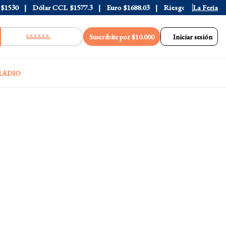
30
Dólar CCL
$1577.3
Euro
$1688.03
Riesgo País
408
La Feria
Suscribite por $10.000
Iniciar sesión
RADIO