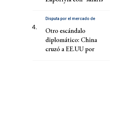
contra la población civil
Disputa por el mercado de
telecomunicaciones
4.
Otro escándalo
diplomático: China
cruzó a EE.UU por
presionar a una
cooperativa Argentina