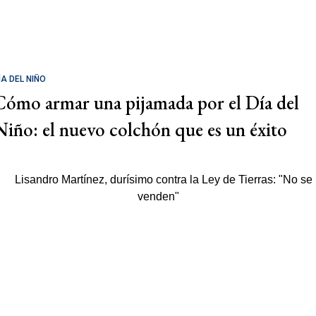
ÍA DEL NIÑO
Cómo armar una pijamada por el Día del
Niño: el nuevo colchón que es un éxito