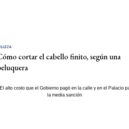
ELLEZA
Cómo cortar el cabello finito, según una
peluquera