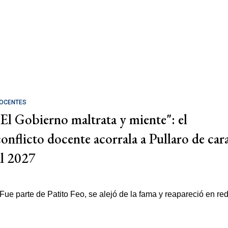
OCENTES
"El Gobierno maltrata y miente": el
conflicto docente acorrala a Pullaro de car
al 2027