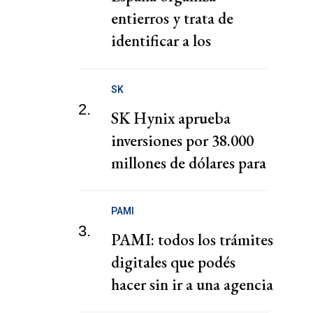
entierros y trata de
identificar a los
fallecidos de la oleada de
migrantes en Ceuta
SK
2.
SK Hynix aprueba
inversiones por 38.000
millones de dólares para
fábricas de chips en
Corea del Sur
PAMI
3.
PAMI: todos los trámites
digitales que podés
hacer sin ir a una agencia