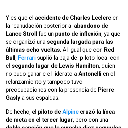
Y es que el
accidente de Charles Leclerc
en
la reanudación posterior al
abandono de
Lance Stroll
fue un
punto de inflexión
, ya que
se organizó una
segunda largada para las
últimas ocho vueltas
. Al igual que con
Red
Bull
,
Ferrari
suplió la baja del piloto local con
el
segundo lugar de Lewis Hamilton
, quien
no pudo ganarle el liderato a
Antonelli
en el
relanzamiento y tampoco tuvo
preocupaciones con la presencia de
Pierre
Gasly
a sus espaldas.
De hecho,
el piloto de
Alpine
cruzó la línea
de meta en el tercer lugar
, pero con una
doble sanción
que le sumaba
diez segundos