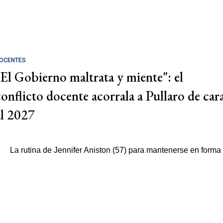
OCENTES
"El Gobierno maltrata y miente": el
conflicto docente acorrala a Pullaro de car
al 2027