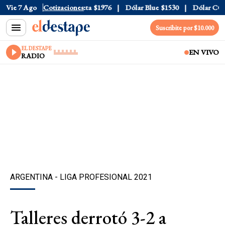
al
Vie 7 Ago
$1520
Dólar Tarjeta
Cotizaciones
$1976
Dólar Blue
$1530
Dólar CCL
$1
Suscribite por $10.000
EL DESTAPE
EN VIVO
RADIO
ARGENTINA - LIGA PROFESIONAL 2021
Talleres derrotó 3-2 a