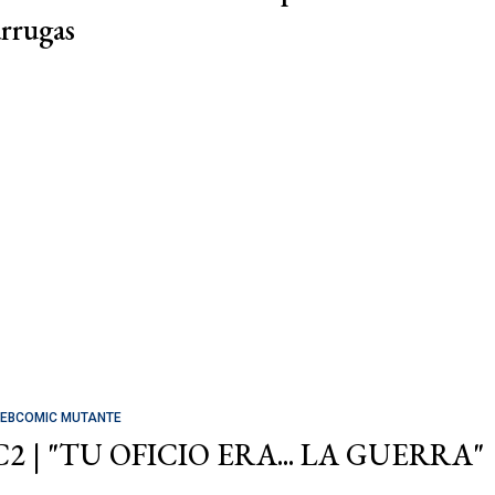
arrugas
EBCOMIC MUTANTE
C2 | "TU OFICIO ERA... LA GUERRA"