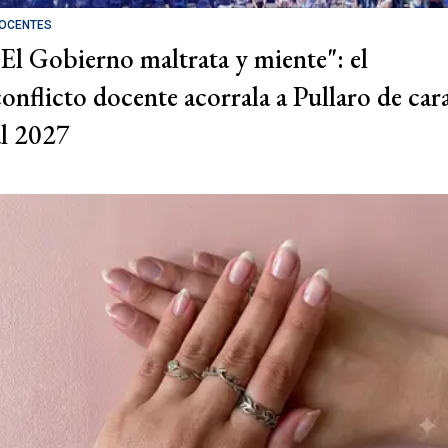
OCENTES
"El Gobierno maltrata y miente": el
conflicto docente acorrala a Pullaro de car
al 2027