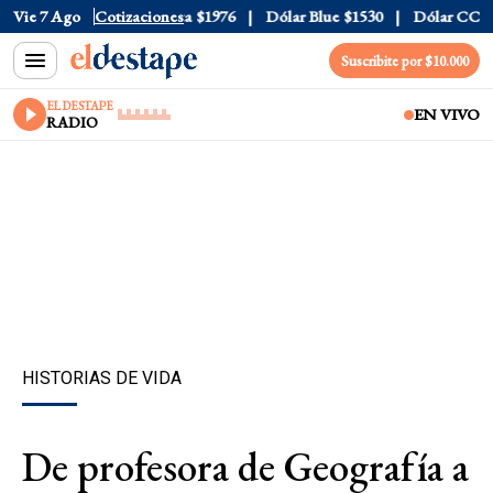
$1520
Vie 7 Ago
Dólar Tarjeta
Cotizaciones
$1976
Dólar Blue
$1530
Dólar CCL
$157
Suscribite por $10.000
EL DESTAPE
EN VIVO
RADIO
HISTORIAS DE VIDA
De profesora de Geografía a