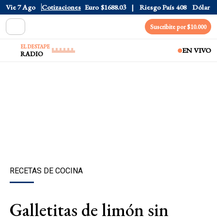
Dólar CCL
Vie 7 Ago
$1577.3
Cotizaciones
Euro
$1688.03
Riesgo País
408
Dólar Ofici
Suscribite por $10.000
EL DESTAPE
EN VIVO
RADIO
RECETAS DE COCINA
Galletitas de limón sin