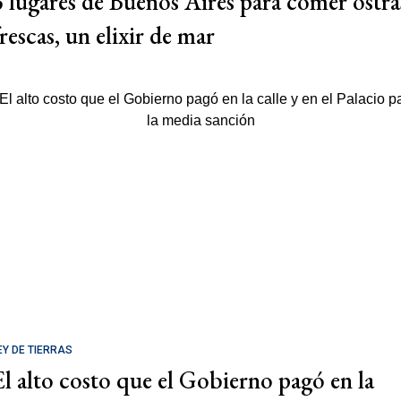
3 lugares de Buenos Aires para comer ostra
rescas, un elixir de mar
EY DE TIERRAS
El alto costo que el Gobierno pagó en la