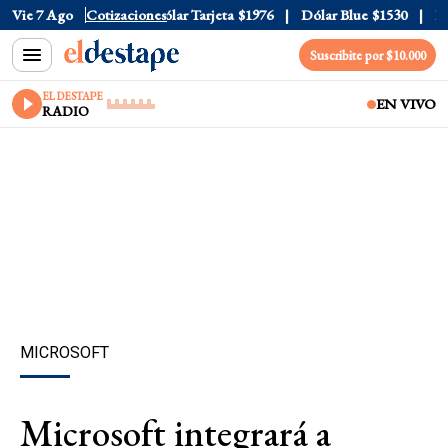
lar Oficial
Vie 7 Ago
$1520
Cotizaciones
Dólar Tarjeta
$1976
Dólar Blue
$1530
Dóla
Suscribite por $10.000
EL DESTAPE
EN VIVO
RADIO
MICROSOFT
Microsoft integrará a