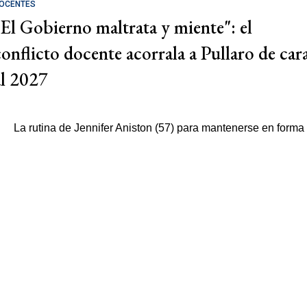
OCENTES
"El Gobierno maltrata y miente": el
conflicto docente acorrala a Pullaro de car
al 2027