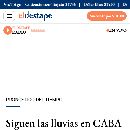
 Oficial
Vie 7 Ago
$1520
Cotizaciones
Dólar Tarjeta
$1976
Dólar Blue
$1530
Dólar 
Suscribite por $10.000
EL DESTAPE
EN VIVO
RADIO
PRONÓSTICO DEL TIEMPO
Siguen las lluvias en CABA