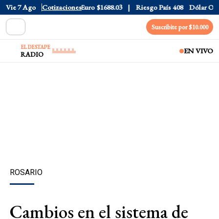
Dólar CCL
Vie 7 Ago
$1577.3
Cotizaciones
Euro
$1688.03
Riesgo País
408
Dólar Oficial
Suscribite por $10.000
EL DESTAPE
EN VIVO
RADIO
ROSARIO
Cambios en el sistema de