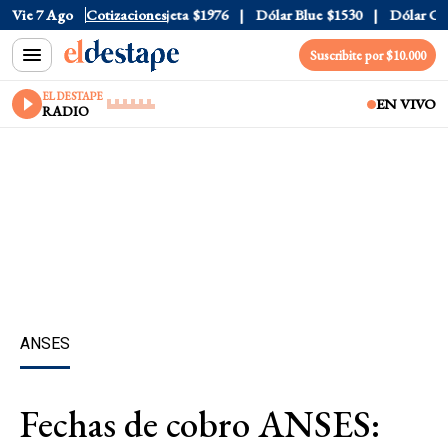
ial
Vie 7 Ago
$1520
Dólar Tarjeta
Cotizaciones
$1976
Dólar Blue
$1530
Dólar CCL
$
Suscribite por $10.000
EL DESTAPE
EN VIVO
RADIO
ANSES
Fechas de cobro ANSES: