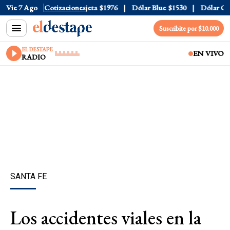
ial
Vie 7 Ago
$1520
Dólar Tarjeta
Cotizaciones
$1976
Dólar Blue
$1530
Dólar CCL
$
Suscribite por $10.000
EL DESTAPE
EN VIVO
RADIO
SANTA FE
Los accidentes viales en la