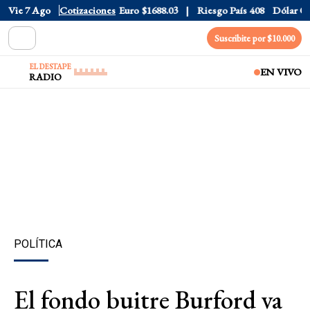
Dólar CCL
Vie 7 Ago
$1577.3
Cotizaciones
Euro
$1688.03
Riesgo País
408
Dólar Oficia
Suscribite por $10.000
EL DESTAPE
EN VIVO
RADIO
POLÍTICA
El fondo buitre Burford va