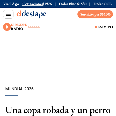
1520
Vie 7 Ago
Dólar Tarjeta
Cotizaciones
$1976
Dólar Blue
$1530
Dólar CCL
$1577.
Suscribite por $10.000
EL DESTAPE
EN VIVO
RADIO
MUNDIAL 2026
Una copa robada y un perro