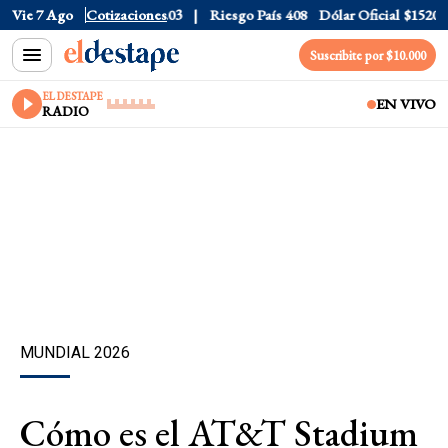
$1577.3
Vie 7 Ago
Euro
Cotizaciones
$1688.03
Riesgo País
408
Dólar Oficial
$1520
Suscribite por $10.000
EL DESTAPE
EN VIVO
RADIO
MUNDIAL 2026
Cómo es el AT&T Stadium