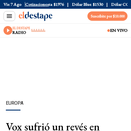
l
$1520
Vie 7 Ago
Dólar Tarjeta
Cotizaciones
$1976
Dólar Blue
$1530
Dólar CCL
$15
Suscribite por $10.000
EL DESTAPE
EN VIVO
RADIO
EUROPA
Vox sufrió un revés en