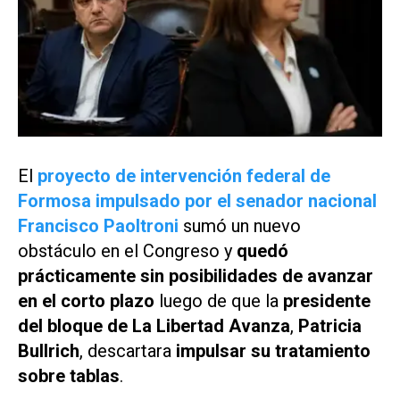
El
proyecto de intervención federal de
Formosa impulsado por el senador nacional
Francisco Paoltroni
sumó un nuevo
obstáculo en el Congreso y
quedó
prácticamente sin posibilidades de avanzar
en el corto plazo
luego de que la
presidente
del bloque de La Libertad Avanza
,
Patricia
Bullrich
, descartara
impulsar su tratamiento
sobre tablas
.