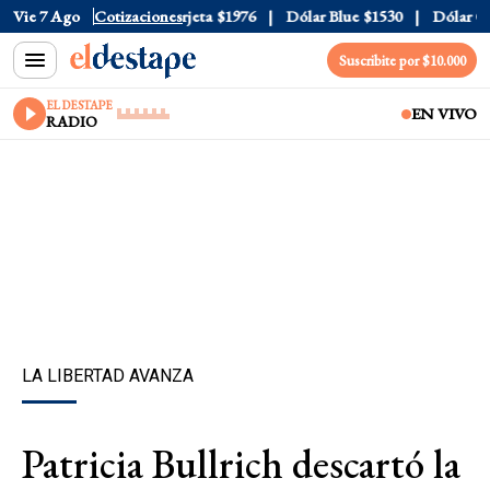
cial
Vie 7 Ago
$1520
Cotizaciones
Dólar Tarjeta
$1976
Dólar Blue
$1530
Dólar CCL
Suscribite por $10.000
EL DESTAPE
EN VIVO
RADIO
LA LIBERTAD AVANZA
Patricia Bullrich descartó la