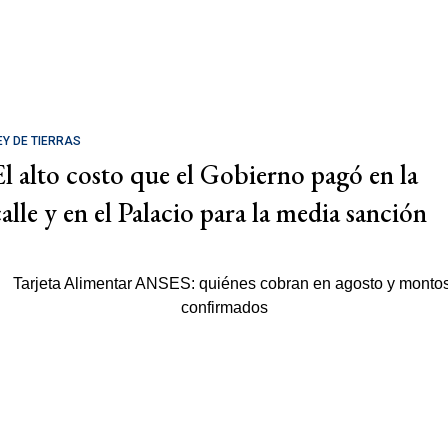
EY DE TIERRAS
El alto costo que el Gobierno pagó en la
calle y en el Palacio para la media sanción