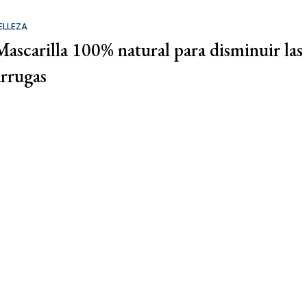
ELLEZA
Mascarilla 100% natural para disminuir las
arrugas