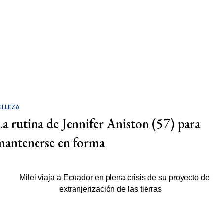
ELLEZA
La rutina de Jennifer Aniston (57) para
mantenerse en forma