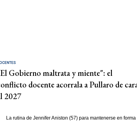
OCENTES
"El Gobierno maltrata y miente": el
conflicto docente acorrala a Pullaro de car
al 2027