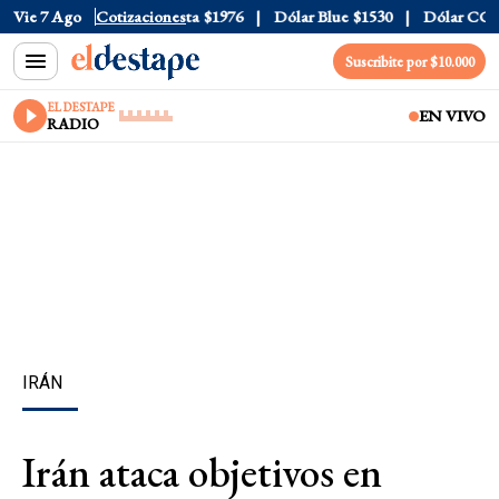
l
$1520
Vie 7 Ago
Dólar Tarjeta
Cotizaciones
$1976
Dólar Blue
$1530
Dólar CCL
$1
Suscribite por $10.000
EL DESTAPE
EN VIVO
RADIO
IRÁN
Irán ataca objetivos en