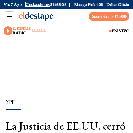
r CCL
Vie 7 Ago
$1577.3
Cotizaciones
Euro
$1688.03
Riesgo País
408
Dólar Oficial
$152
Suscribite por $10.000
EL DESTAPE
EN VIVO
RADIO
YPF
La Justicia de EE.UU. cerró