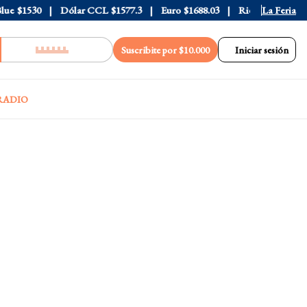
$1530
Dólar CCL
$1577.3
Euro
$1688.03
Riesgo País
La Feria
408
Suscribite por $10.000
Iniciar sesión
RADIO