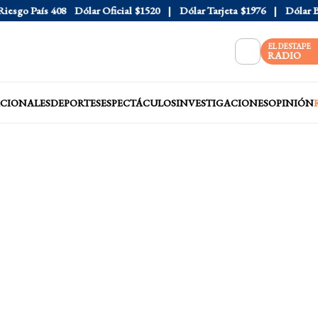
o País
408
Dólar Oficial
$1520
Dólar Tarjeta
$1976
Dólar Blue
EL DESTAPE
RADIO
CIONALES
DEPORTES
ESPECTÁCULOS
INVESTIGACIONES
OPINIÓN