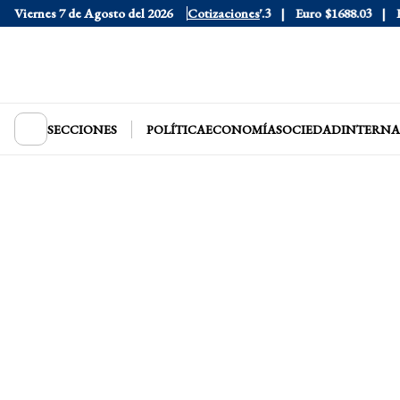
Viernes 7 de Agosto del 2026
Dólar Blue
$1530
Dólar CCL
Cotizaciones
$1577.3
Euro
$1688.03
Riesg
SECCIONES
POLÍTICA
ECONOMÍA
SOCIEDAD
INTERNA