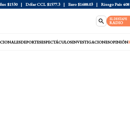
$1530
Dólar CCL
$1577.3
Euro
$1688.03
Riesgo País
408
Dó
EL DESTAPE
RADIO
CIONALES
DEPORTES
ESPECTÁCULOS
INVESTIGACIONES
OPINIÓN