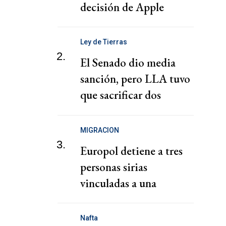
decisión de Apple
Ley de Tierras
2.
El Senado dio media
sanción, pero LLA tuvo
que sacrificar dos
capítulos claves
MIGRACION
3.
Europol detiene a tres
personas sirias
vinculadas a una
presunta red de tráfico
de migrantes
Nafta