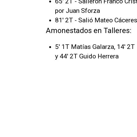
65' 2T - Salieron Franco Cri
por Juan Sforza
81' 2T - Salió Mateo Cáceres
Amonestados en Talleres:
5' 1T Matías Galarza, 14' 2
y 44' 2T Guido Herrera