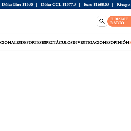
lar Blue
$1530
Dólar CCL
$1577.3
Euro
$1688.03
Riesgo Paí
EL DESTAPE
RADIO
CIONALES
DEPORTES
ESPECTÁCULOS
INVESTIGACIONES
OPINIÓN