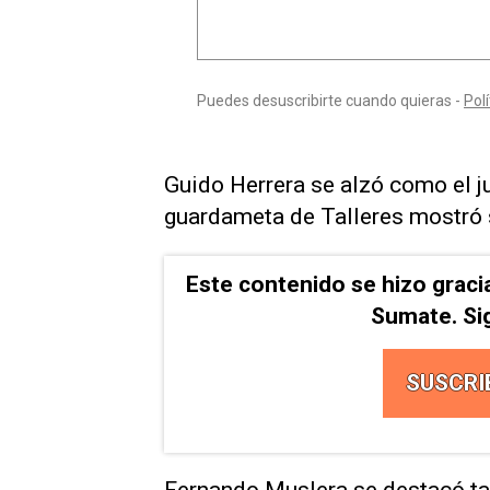
Guido Herrera se alzó como el j
guardameta de Talleres mostró s
Este contenido se hizo graci
Sumate. Si
SUSCRI