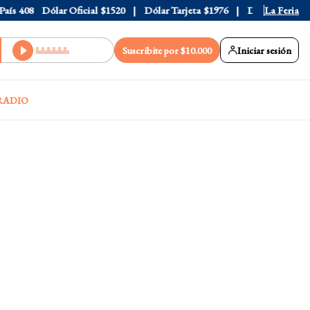
s
408
Dólar Oficial
$1520
Dólar Tarjeta
$1976
Dólar Blue
La Feria
$1530
Suscribite por $10.000
Iniciar sesión
RADIO