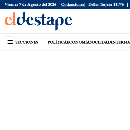
Viernes 7 de Agosto del 2026
Dólar Oficial
Cotizaciones
$1520
Dólar Tarjeta
$1976
Dó
SECCIONES
POLÍTICA
ECONOMÍA
SOCIEDAD
INTERNA