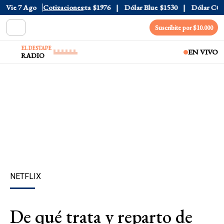
al
Vie 7 Ago
$1520
Dólar Tarjeta
Cotizaciones
$1976
Dólar Blue
$1530
Dólar CCL
$1
Suscribite por $10.000
EL DESTAPE
EN VIVO
RADIO
NETFLIX
De qué trata y reparto de