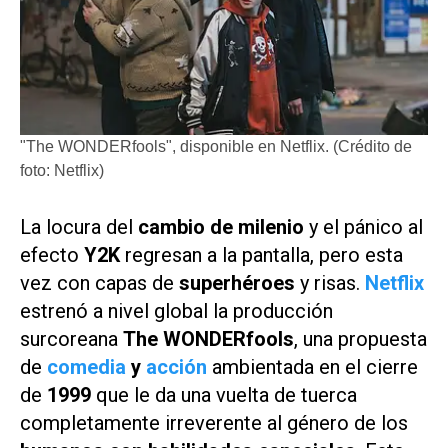
"The WONDERfools", disponible en Netflix. (Crédito de
foto: Netflix)
La locura del
cambio de milenio
y el pánico al
efecto
Y2K
regresan a la pantalla, pero esta
vez con capas de
superhéroes
y risas.
Netflix
estrenó a nivel global la producción
surcoreana
The WONDERfools
, una propuesta
de
comedia
y
acción
ambientada en el cierre
de
1999
que le da una vuelta de tuerca
completamente irreverente al género de los