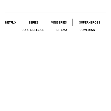
NETFLIX
SERIES
MINISERIES
SUPERHEROES
COREA DEL SUR
DRAMA
COMEDIAS