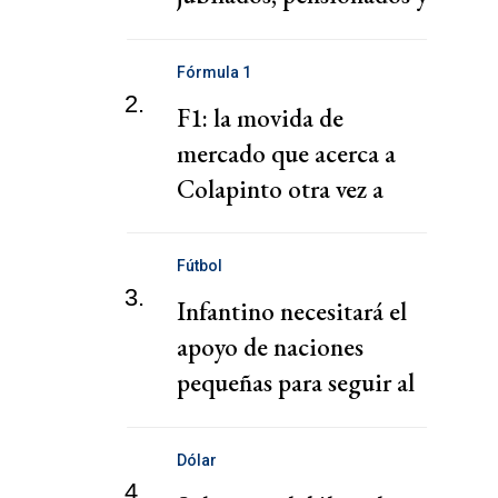
AUH: fechas de cobro
Fórmula 1
2.
F1: la movida de
mercado que acerca a
Colapinto otra vez a
Williams
Fútbol
3.
Infantino necesitará el
apoyo de naciones
pequeñas para seguir al
frente de la FIFA
Dólar
4.